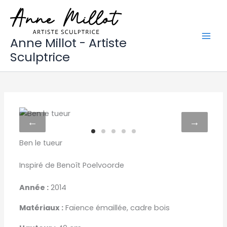
Aller
au
contenu
Anne Millot - Artiste
Sculptrice
←
→
Ben le tueur
Inspiré de Benoît Poelvoorde
Année :
2014
Matériaux :
Faïence émaillée, cadre bois