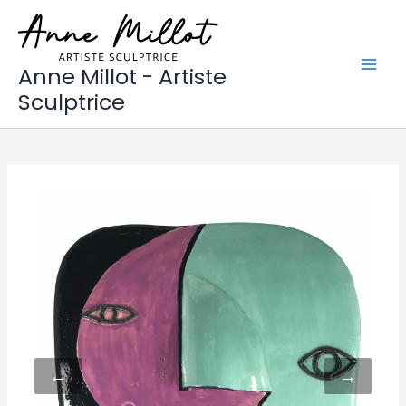
Aller
au
contenu
Anne Millot - Artiste
Sculptrice
←
→