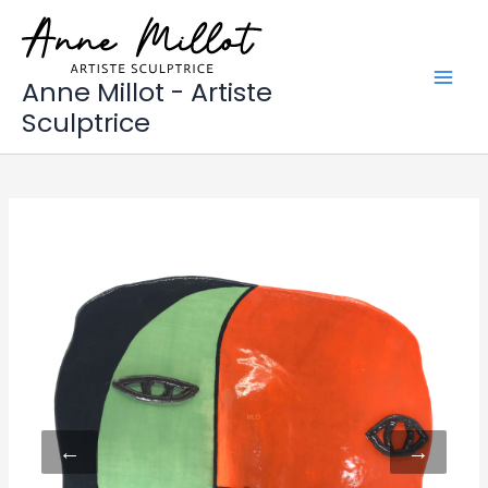
Aller
au
contenu
Anne Millot - Artiste
Sculptrice
←
→