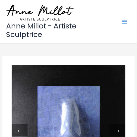
Aller
au
contenu
Anne Millot - Artiste
Sculptrice
←
→