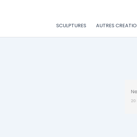
Aller
au
contenu
SCULPTURES
AUTRES CREATIO
Ne
20