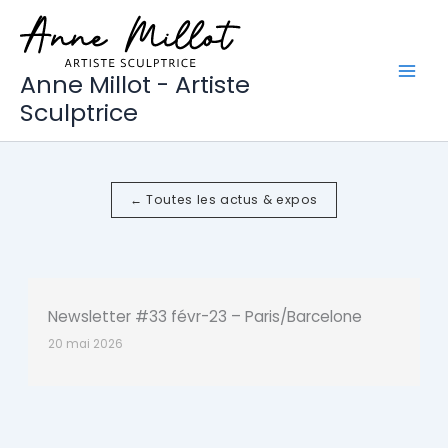
Aller
au
contenu
Anne Millot - Artiste
Sculptrice
← Toutes les actus & expos
Newsletter #33 févr-23 – Paris/Barcelone
20 mai 2026