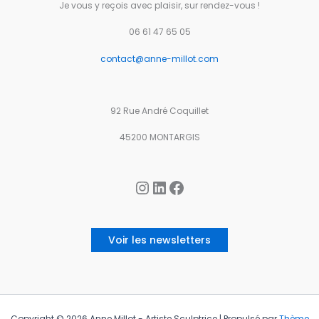
Je vous y reçois avec plaisir, sur rendez-vous !
06 61 47 65 05
contact@anne-millot.com
92 Rue André Coquillet
45200 MONTARGIS
Instagram
LinkedIn
Facebook
Voir les newsletters
Copyright © 2026 Anne Millot - Artiste Sculptrice | Propulsé par
Thème